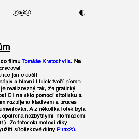
fit
n
hům
a do filmu
Tomáše Kratochvíla
. Na
upracoval
onec jsme došli
pis a hlavní titulek tvoří písmo
je realizovaný tak, že grafický
kost B1 na sklo pomocí sítotisku a
kem rozbíjeno kladivem a proces
umentován. A z několika fotek byla
a opatřena nezbytnými informacemi
B1). Za fotodokumetaci díky
užití sítotiskové dílny
Punx23
.