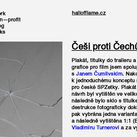
hallofflame.cz
rk
n—profit
og
nks
Češi proti Čec
Plakát, titulky do traileru 
grafice pro film jsem spol
s
Janem Čumlivskim
. Nak
k jednoduchému konceptu ná
pro české SPZetky. Plakát 
návrh byl vytištěn ve veli
následně bylo sklo s titul
destrukce fotograficky dok
pak vybrána jedna variant
a následně vytištěna 1:1 (
Vladimíru Turnerovi
a za vy