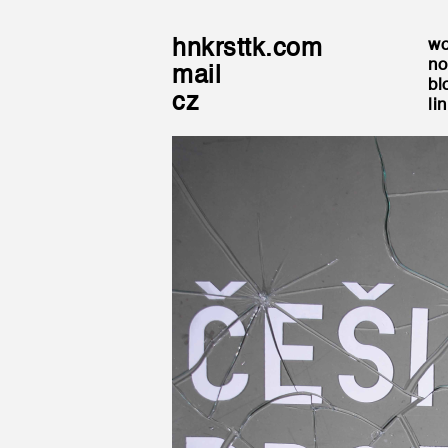
hnkrsttk.com
wo
no
mail
bl
cz
li