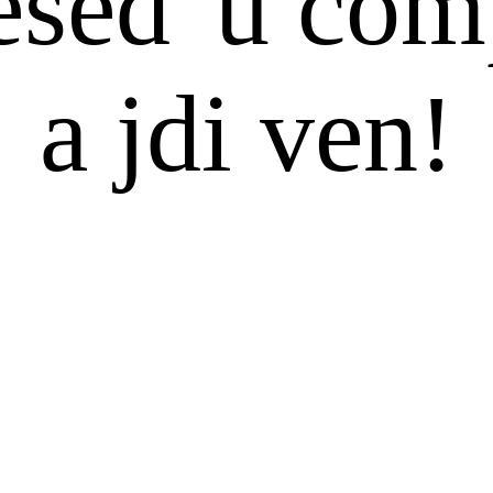
eseď u com
a jdi ven!